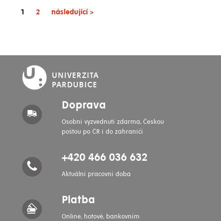
(current)
(current)
1
2
následující
>
UNIVERZITA
PARDUBICE
Doprava
Osobní vyzvednutí zdarma, Českou
poštou po ČR i do zahraničí
+420 466 036 632
Aktuální pracovní doba
Platba
Online, hotově, bankovním