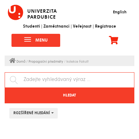
UNIVERZITA
English
PARDUBICE
Studenti
|
Zaměstnanci
|
Veřejnost
|
Registrace
MENU
Domů
/ Propagační předměty
/ kolekce Fakult
HLEDAT
ROZŠÍŘENÉ HLEDÁNÍ