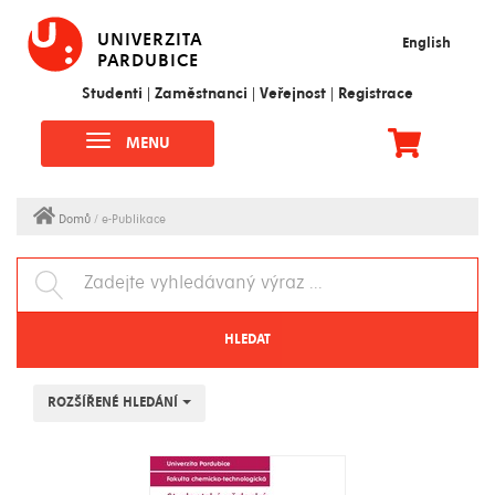
UNIVERZITA
English
PARDUBICE
Studenti
|
Zaměstnanci
|
Veřejnost
|
Registrace
MENU
Domů
/ e-Publikace
HLEDAT
ROZŠÍŘENÉ HLEDÁNÍ