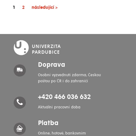
(current)
(current)
1
2
následující
>
UNIVERZITA
PARDUBICE
Doprava
Osobní vyzvednutí zdarma, Českou
poštou po ČR i do zahraničí
+420 466 036 632
Aktuální pracovní doba
Platba
Online, hotově, bankovním