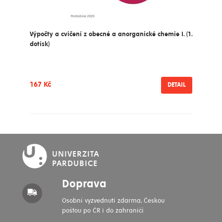
Výpočty a cvičení z obecné a anorganické chemie I. (1.
dotisk)
167 Kč
DETAIL
UNIVERZITA
PARDUBICE
Doprava
Osobní vyzvednutí zdarma, Českou
poštou po ČR i do zahraničí