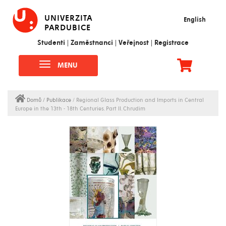
UNIVERZITA
English
PARDUBICE
Studenti
|
Zaměstnanci
|
Veřejnost
|
Registrace
MENU
Domů
/ Publikace
/ Regional Glass Production and Imports in Central
Europe in the 13th - 18th Centuries. Part II. Chrudim