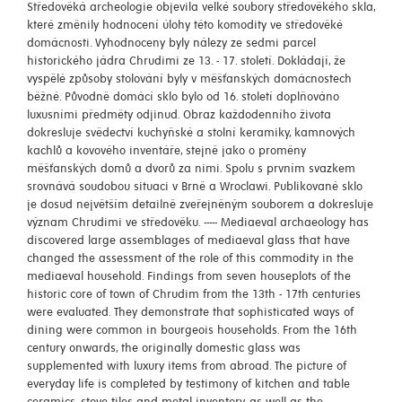
Středověká archeologie objevila velké soubory středověkého skla,
které změnily hodnocení úlohy této komodity ve středověké
domácnosti. Vyhodnoceny byly nálezy ze sedmi parcel
historického jádra Chrudimi ze 13. - 17. století. Dokládají, že
vyspělé způsoby stolování byly v měšťanských domácnostech
běžné. Původně domácí sklo bylo od 16. století doplňováno
luxusními předměty odjinud. Obraz každodenního života
dokresluje svědectví kuchyňské a stolní keramiky, kamnových
kachlů a kovového inventáře, stejně jako o proměny
měšťanských domů a dvorů za nimi. Spolu s prvním svazkem
srovnává soudobou situaci v Brně a Wroclawi. Publikované sklo
je dosud největším detailně zveřejněným souborem a dokresluje
význam Chrudimi ve středověku. ----- Mediaeval archaeology has
discovered large assemblages of mediaeval glass that have
changed the assessment of the role of this commodity in the
mediaeval household. Findings from seven houseplots of the
historic core of town of Chrudim from the 13th - 17th centuries
were evaluated. They demonstrate that sophisticated ways of
dining were common in bourgeois households. From the 16th
century onwards, the originally domestic glass was
supplemented with luxury items from abroad. The picture of
everyday life is completed by testimony of kitchen and table